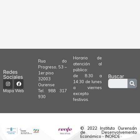
Horario de
Rua do
atención al
Progreso, 53 –
público:
Redes
1er piso
de 8:30 a
Buscar
Sociales
32003
14:30 de lunes
Ourense
a viernes
Tel.
988 317
Mapa Web
excepto
930
festivos.
© 2022 Instituto Ourensán
de Desenvolvemento
Económico - INORDE ·