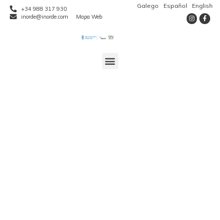
Galego
Español
English
+34 988 317 930
inorde@inorde.com
Mapa Web