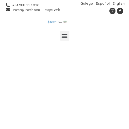
Galego
Español
English
+34 988 317 930
inorde@inorde.com
Mapa Web
BASES