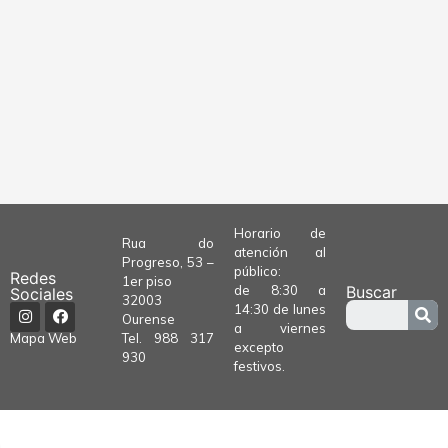
Horario de
Rua do
atención al
Progreso, 53 –
público:
Redes
1er piso
de 8:30 a
Buscar
Sociales
32003
14:30 de lunes
Ourense
a viernes
Tel.
988 317
Mapa Web
excepto
930
festivos.