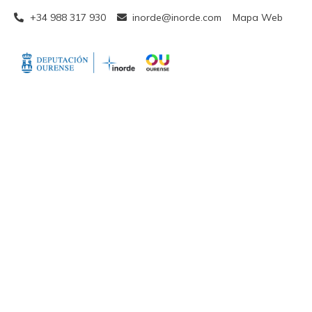
+34 988 317 930
inorde@inorde.com
Mapa Web