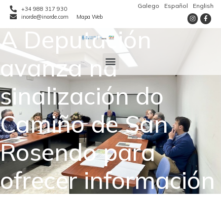
Galego
Español
English
+34 988 317 930
inorde@inorde.com
Mapa Web
A Deputación
avanza na
sinalización do
Camiño de San
Rosendo para
ofrecer información
de calidade sobre