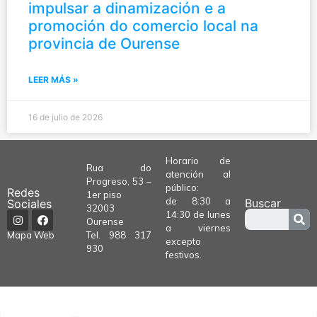
impulsar a dinamización e a
promoción do comercio local na
provincia de Ourense
LEER MÁS »
16 de julio de 2026
Horario de
Rua do
atención al
Progreso, 53 –
público:
Redes
1er piso
de 8:30 a
Buscar
Sociales
32003
14:30 de lunes
Ourense
a viernes
Tel.
988 317
Mapa Web
excepto
930
festivos.