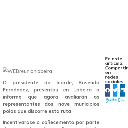
aspectos sociais,
culturais e naturais
En este
articulo:
Comparti
en
redes
sociales:
O presidente do Inorde, Rosendo
Fernández, presentou en Lobeira o
informe que agora avaliarán os
representantes dos nove municipios
polos que discorre esta ruta
Incentivarase o coñecemento por parte