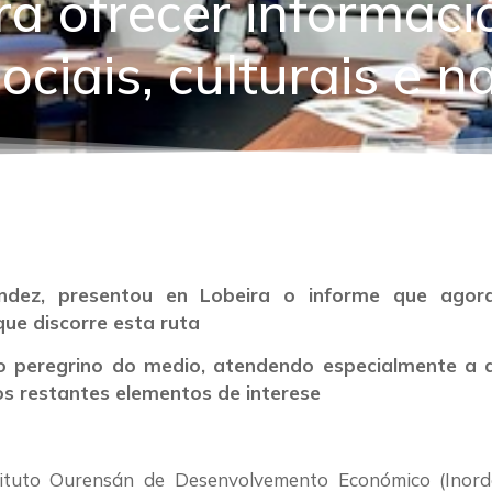
a ofrecer informaci
ciais, culturais e n
ndez, presentou en Lobeira o informe que agora
ue discorre esta ruta
o peregrino do medio, atendendo especialmente a d
os restantes elementos de interese
ituto Ourensán de Desenvolvemento Económico (Inord