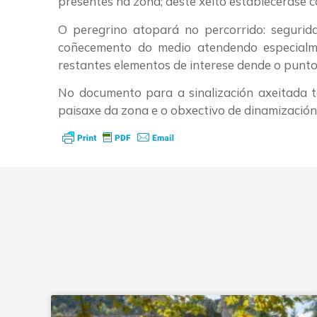
presentes na zona; deste xeito establecerase 
O peregrino atopará no percorrido: segurida
coñecemento do medio atendendo especialme
restantes elementos de interese dende o punto d
No documento para a sinalización axeitada 
paisaxe da zona e o obxectivo de dinamizació