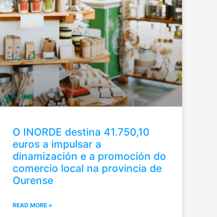
O INORDE destina 41.750,10
euros a impulsar a
dinamización e a promoción do
comercio local na provincia de
Ourense
READ MORE »