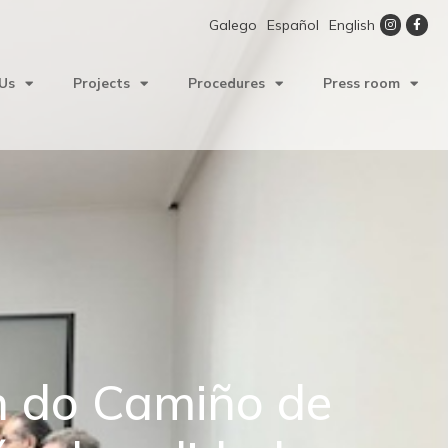
Galego
Español
English
Us
Projects
Procedures
Press room
n do Camiño de