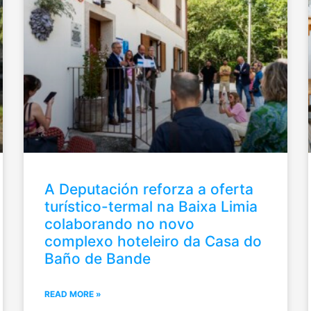
A Deputación reforza a oferta
turístico-termal na Baixa Limia
colaborando no novo
complexo hoteleiro da Casa do
Baño de Bande
READ MORE »