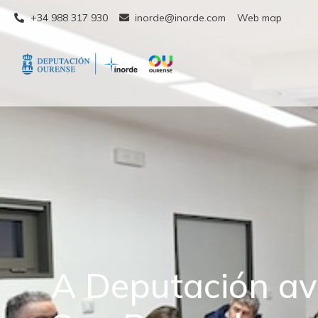
+34 988 317 930
inorde@inorde.com
Web map
A Deputación av