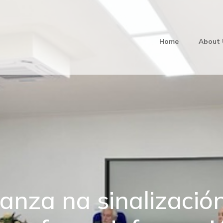
Home
About 
anza na sinalizació