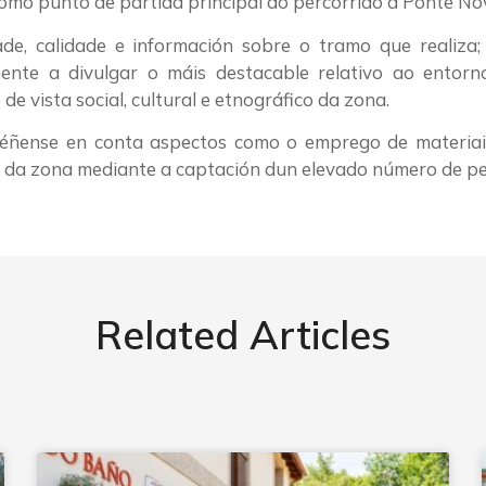
como punto de partida principal do percorrido a Ponte No
de, calidade e información sobre o tramo que realiza;
nte a divulgar o máis destacable relativo ao entorn
e vista social, cultural e etnográfico da zona.
téñense en conta aspectos como o emprego de materiai
n da zona mediante a captación dun elevado número de pe
Related Articles