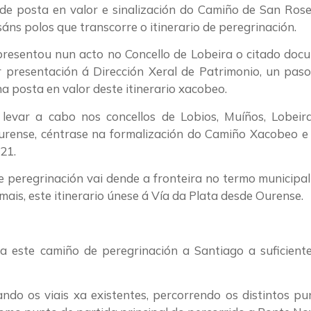
de posta en valor e sinalización do Camiño de San Ros
áns polos que transcorre o itinerario de peregrinación.
presentou nun acto no Concello de Lobeira o citado doc
r presentación á Dirección Xeral de Patrimonio, un pas
a posta en valor deste itinerario xacobeo.
levar a cabo nos concellos de Lobios, Muíños, Lobeira
urense, céntrase na formalización do Camiño Xacobeo e
21.
 peregrinación vai dende a fronteira no termo municipal
mais, este itinerario únese á Vía da Plata desde Ourense.
a este camiño de peregrinación a Santiago a suficiente
ndo os viais xa existentes, percorrendo os distintos pu