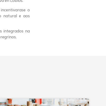
va en Lobios.
 incentivarase o
o natural e aos
s integrados na
regrinos.