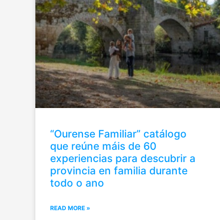
“Ourense Familiar” catálogo
que reúne máis de 60
experiencias para descubrir a
provincia en familia durante
todo o ano
READ MORE »