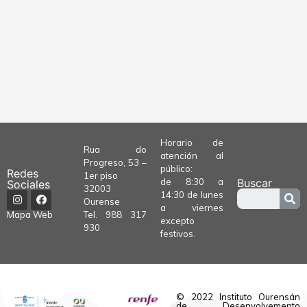
Horario de
Rua do
atención al
Progreso, 53 –
público:
Redes
1er piso
de 8:30 a
Buscar
Sociales
32003
14:30 de lunes
Ourense
a viernes
Tel.
988 317
Mapa Web
excepto
930
festivos.
© 2022 Instituto Ourensán
de Desenvolvemento