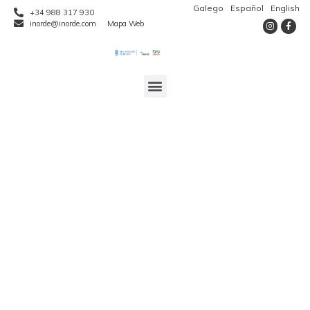
Galego
Español
English
+34 988 317 930
inorde@inorde.com
Mapa Web