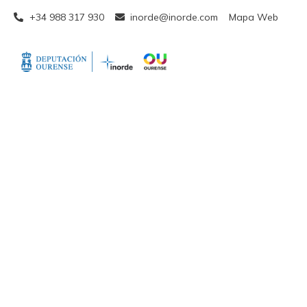
+34 988 317 930
inorde@inorde.com
Mapa Web