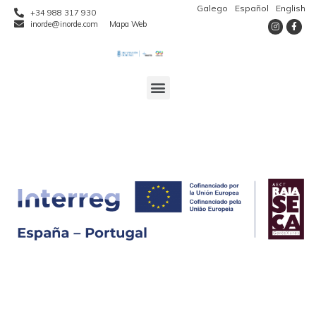
Galego
Español
English
+34 988 317 930
inorde@inorde.com
Mapa Web