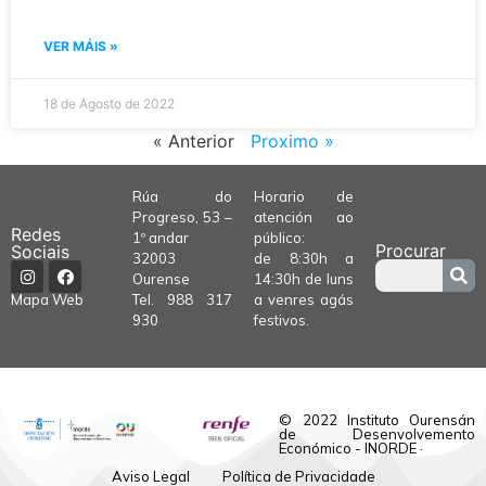
VER MÁIS »
18 de Agosto de 2022
« Anterior
Proximo »
Rúa do
Horario de
Progreso, 53 –
atención ao
Redes
1º andar
público:
Procurar
Sociais
32003
de 8:30h a
Ourense
14:30h de luns
Tel.
988 317
a venres agás
Mapa Web
930
festivos.
© 2022 Instituto Ourensán
de Desenvolvemento
Económico - INORDE ·
Aviso Legal
Política de Privacidade