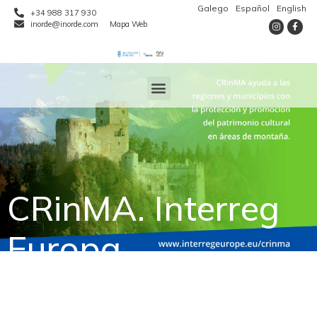
Galego
Español
English
+34 988 317 930
inorde@inorde.com
Mapa Web
CRinMA. Interreg
Europa