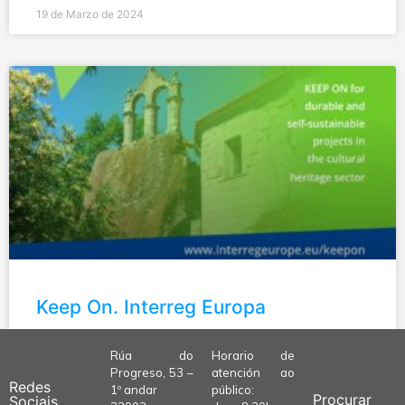
19 de Marzo de 2024
Keep On. Interreg Europa
LE MÁIS »
Rúa do
Horario de
Progreso, 53 –
atención ao
Redes
1º andar
público:
Procurar
Sociais
24 de Agosto de 2022