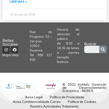
LEER MÁS »
16 de julio de 2026
Horario de
Rua do
atención al
Progreso, 53 –
público:
Redes
1er piso
de 8:30 a
Buscar
Sociales
32003
14:30 de lunes
Ourense
a viernes
Tel.
988 317
Mapa Web
excepto
930
festivos.
© 2022 Instituto Ourensán
de Desenvolvemento
Económico - INORDE ·
Aviso Legal
Política de Privacidade
Aviso Confidencialidade Correo
Política de Cookies
Rexistro Actividades Tratamento