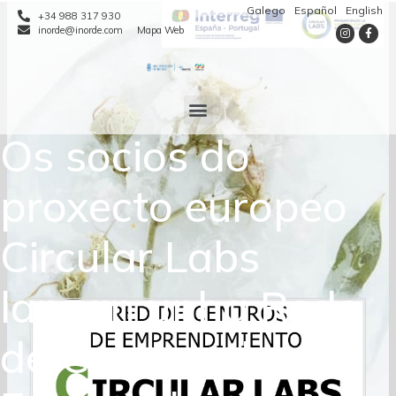
Galego
Español
English
+34 988 317 930
inorde@inorde.com
Mapa Web
Os socios do
proxecto europeo
Circular Labs
lanzan unha Rede
de Centros de