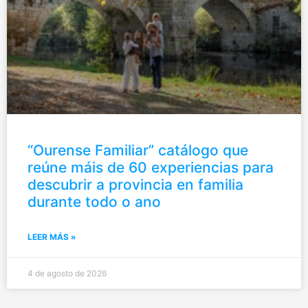
“Ourense Familiar” catálogo que
reúne máis de 60 experiencias para
descubrir a provincia en familia
durante todo o ano
LEER MÁS »
4 de agosto de 2026