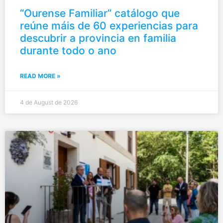
“Ourense Familiar” catálogo que
reúne máis de 60 experiencias para
descubrir a provincia en familia
durante todo o ano
READ MORE »
4 de August de 2026