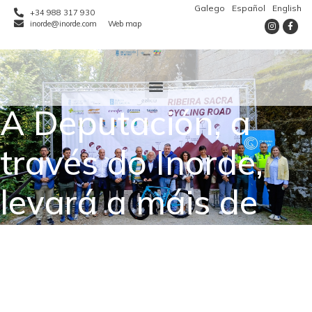
Galego
Español
English
+34 988 317 930
inorde@inorde.com
Web map
A Deputación, a
través do Inorde,
levará a máis de
200 ciclistas pola
Ribeira Sacra na V