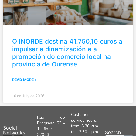
O INORDE destina 41.750,10 euros a
impulsar a dinamización e a
promoción do comercio local na
provincia de Ourense
READ MORE »
16 de July de 2026
Customer
Rua do
service hours:
Progreso, 53 –
from 8:30 a.m.
Social
1st floor
to 2:30 p.m.
Search
Networks
32003