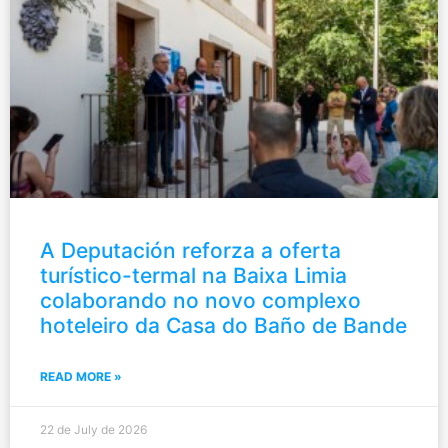
A Deputación reforza a oferta
turístico-termal na Baixa Limia
colaborando no novo complexo
hoteleiro da Casa do Baño de Bande
READ MORE »
22 de July de 2026