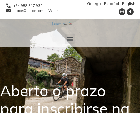
Galego
Español
English
+34 988 317 930
inorde@inorde.com
Web map
Aberto o prazo
para inscribirse na
VI edición da