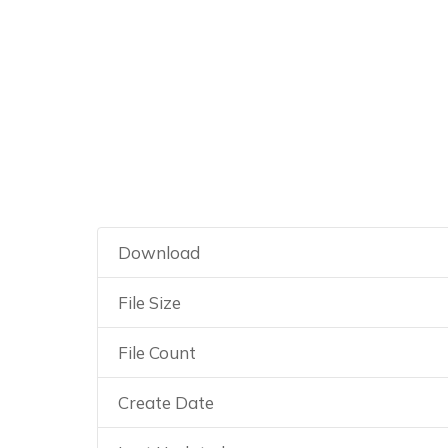
Convocatoria su
promoción de pr
Download
File Size
File Count
Create Date