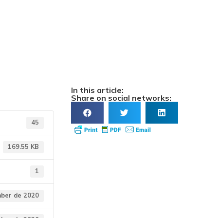
os para
o)
In this article:
Share on social networks:
45
169.55 KB
1
ber de 2020