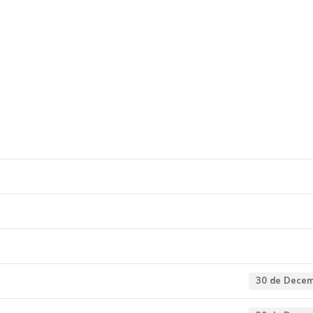
bvencións a concell
odutos 2021 (Galeg
30 de Decem