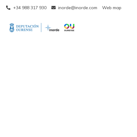
+34 988 317 930
inorde@inorde.com
Web map