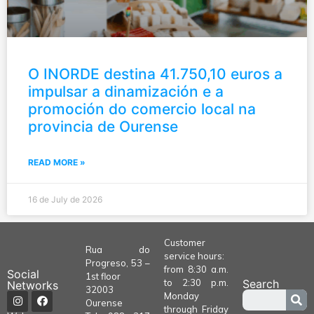
O INORDE destina 41.750,10 euros a
impulsar a dinamización e a
promoción do comercio local na
provincia de Ourense
READ MORE »
16 de July de 2026
Customer
Rua do
service hours:
Progreso, 53 –
from 8:30 a.m.
Social
1st floor
to 2:30 p.m.
Search
Networks
32003
Monday
Ourense
through Friday