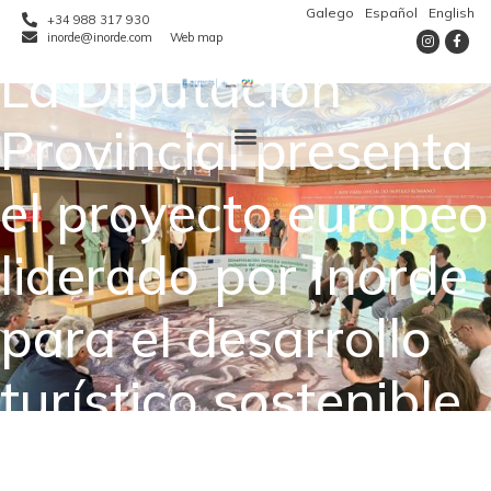
Galego
Español
English
+34 988 317 930
inorde@inorde.com
Web map
La Diputación
Provincial presenta
el proyecto europeo
liderado por Inorde
para el desarrollo
turístico sostenible
e inclusivo de los