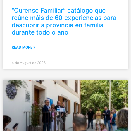
“Ourense Familiar” catálogo que
reúne máis de 60 experiencias para
descubrir a provincia en familia
durante todo o ano
READ MORE »
4 de August de 2026