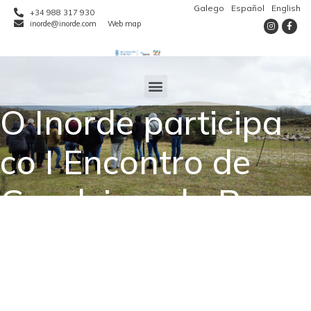
Galego
Español
English
+34 988 317 930
inorde@inorde.com
Web map
O Inorde participa
co I Encontro de
Gandeiros da Raza
de Ovella Galega
celebrado en Viana