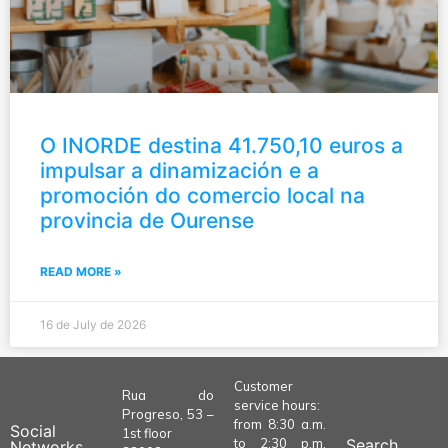
O INORDE destina 41.750,10 euros a
impulsar a dinamización e a
promoción do comercio local na
provincia de Ourense
READ MORE »
16 de July de 2026
Customer
Rua do
service hours:
Progreso, 53 –
from 8:30 a.m.
Social
1st floor
to 2:30 p.m.
Search
Networks