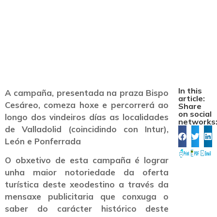
e León co seu claim
“Terras que Saben”
In this
A campaña, presentada na praza Bispo
article:
Cesáreo, comeza hoxe e percorrerá ao
Share
on social
longo dos vindeiros días as localidades
networks
de Valladolid (coincidindo con Intur),
León e Ponferrada
O obxetivo de esta campaña é lograr
unha maior notoriedade da oferta
turística deste xeodestino a través da
mensaxe publicitaria que conxuga o
saber do carácter histórico deste