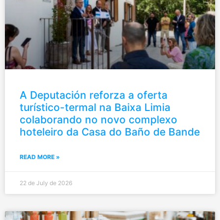
A Deputación reforza a oferta
turístico-termal na Baixa Limia
colaborando no novo complexo
hoteleiro da Casa do Baño de Bande
READ MORE »
22 de July de 2026