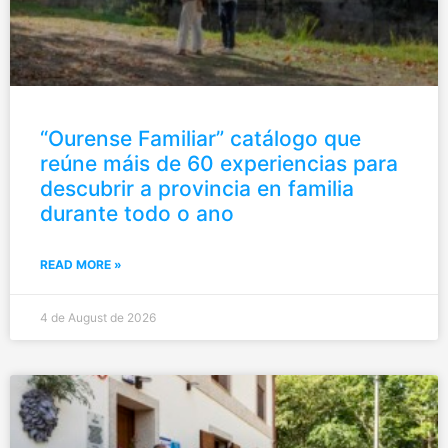
“Ourense Familiar” catálogo que
reúne máis de 60 experiencias para
descubrir a provincia en familia
durante todo o ano
READ MORE »
4 de August de 2026