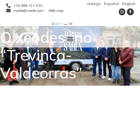
Galego
Español
English
+34 988 317 930
inorde@inorde.com
Web map
O xeodestino
“Trevinca-
Valdeorras”
promocionarase
cun road show por
cidades de Castela