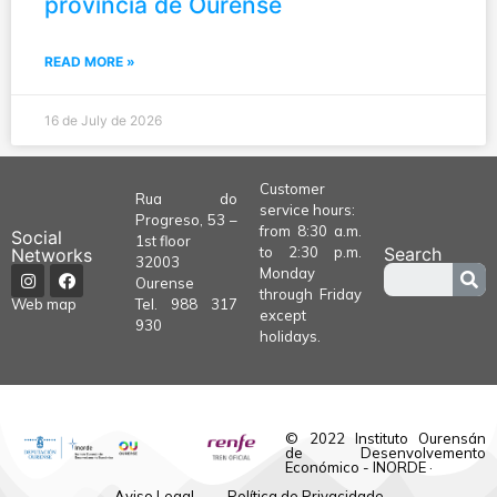
provincia de Ourense
READ MORE »
16 de July de 2026
Customer
Rua do
service hours:
Progreso, 53 –
from 8:30 a.m.
Social
1st floor
to 2:30 p.m.
Search
Networks
32003
Monday
Ourense
through Friday
Tel.
988 317
Web map
except
930
holidays.
© 2022 Instituto Ourensán
de Desenvolvemento
Económico - INORDE ·
Aviso Legal
Política de Privacidade