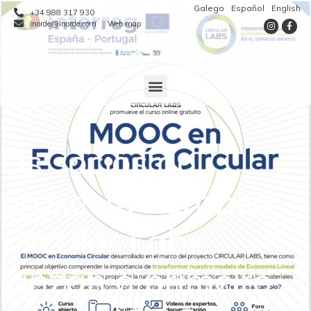
Galego
Español
English
+34 988 317 930
inorde@inorde.com
Web map
Os socios do
proxecto europeo
Circular Labs
lanzan o primeiro