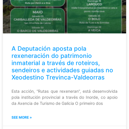
A Deputación aposta pola
rexeneración do patrimonio
inmaterial a través de roteiros,
sendeiros e actividades guiadas no
Xeodestino Trevinca-Valdeorras
Esta acción, “Rutas que rexeneran”, está desenvolvida
pola institución provincial a través do Inorde, co apoio
da Axencia de Turismo de Galicia O primeiro dos
SEE MORE »