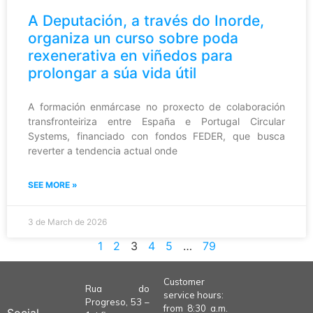
A Deputación, a través do Inorde,
organiza un curso sobre poda
rexenerativa en viñedos para
prolongar a súa vida útil
A formación enmárcase no proxecto de colaboración
transfronteiriza entre España e Portugal Circular
Systems, financiado con fondos FEDER, que busca
reverter a tendencia actual onde
SEE MORE »
3 de March de 2026
1
2
3
4
5
…
79
Customer
Rua do
service hours:
Progreso, 53 –
from 8:30 a.m.
Social