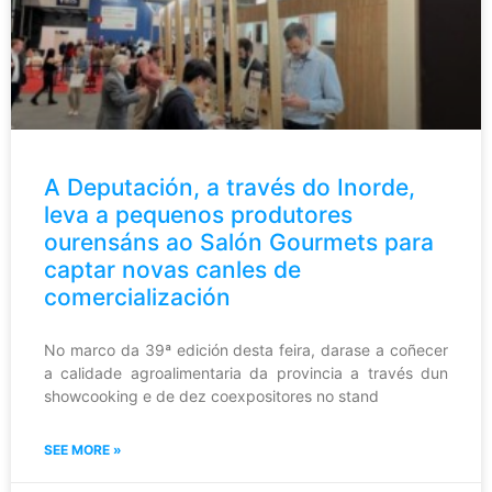
A Deputación, a través do Inorde,
leva a pequenos produtores
ourensáns ao Salón Gourmets para
captar novas canles de
comercialización
No marco da 39ª edición desta feira, darase a coñecer
a calidade agroalimentaria da provincia a través dun
showcooking e de dez coexpositores no stand
SEE MORE »