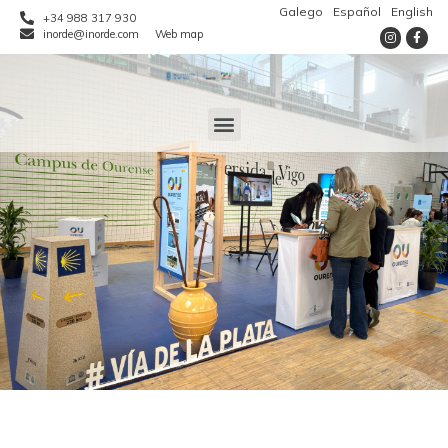
Galego
Español
English
+34 988 317 930
inorde@inorde.com
Web map