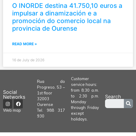
O INORDE destina 41.750,10 euros a
impulsar a dinamización e a
promoción do comercio local na
provincia de Ourense
READ MORE »
16 de July de 2026
Customer
Rua do
service hours:
Progreso, 53 –
from 8:30 a.m.
Social
1st floor
to 2:30 p.m.
Search
Networks
32003
Monday
Ourense
through Friday
Tel.
988 317
Web map
except
930
holidays.