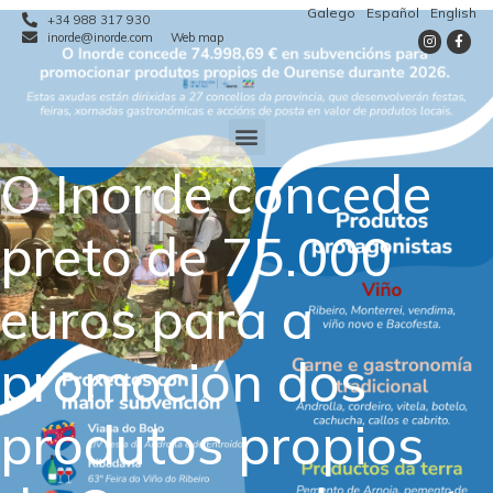
Galego
Español
English
+34 988 317 930
inorde@inorde.com
Web map
O Inorde concede
preto de 75.000
euros para a
promoción dos
produtos propios