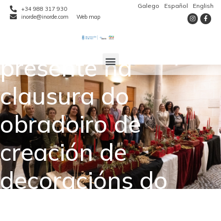
Galego
Español
English
+34 988 317 930
inorde@inorde.com
Web map
O Inorde estivo
presente na
clausura do
obradoiro de
creación de
decoracións do
Nadal sostibles,