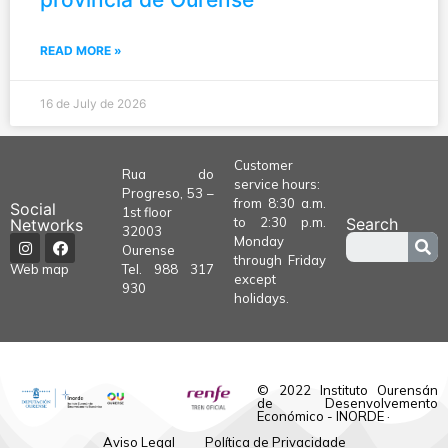
READ MORE »
16 de July de 2026
Customer
Rua do
service hours:
Progreso, 53 –
from 8:30 a.m.
Social
1st floor
to 2:30 p.m.
Search
Networks
32003
Monday
Ourense
through Friday
Tel.
988 317
Web map
except
930
holidays.
© 2022 Instituto Ourensán
de Desenvolvemento
Económico - INORDE ·
Aviso Legal
Política de Privacidade