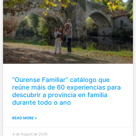
“Ourense Familiar” catálogo que
reúne máis de 60 experiencias para
descubrir a provincia en familia
durante todo o ano
READ MORE »
4 de August de 2026