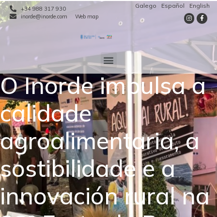
Galego
Español
English
+34 988 317 930
inorde@inorde.com
Web map
O Inorde impulsa a
calidade
agroalimentaria, a
sostibilidade e a
innovación rural na