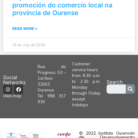
promoción do comercio local na
provincia de Ourense
READ MORE »
16 de July de 2026
Customer
Rua do
service hours:
Progreso, 53 –
from 8:30 a.m.
Social
1st floor
to 2:30 p.m.
Search
Networks
32003
Monday
Ourense
through Friday
Tel.
988 317
Web map
except
930
holidays.
© 2022 Instituto Ourensán
de Desenvolvemento