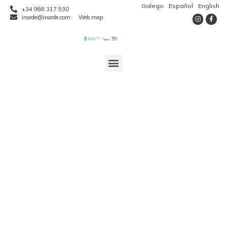
Galego
Español
English
+34 988 317 930
inorde@inorde.com
Web map
Persoal técnico do
Inorde imparte
unha charla
formativa ás
persoas maiores de
Baltar sobre o