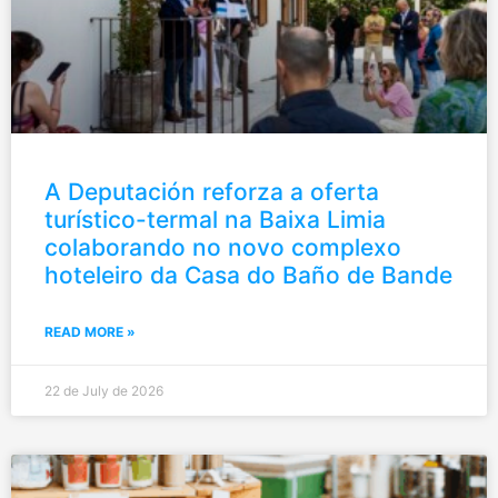
A Deputación reforza a oferta
turístico-termal na Baixa Limia
colaborando no novo complexo
hoteleiro da Casa do Baño de Bande
READ MORE »
22 de July de 2026