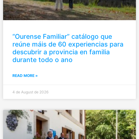
“Ourense Familiar” catálogo que
reúne máis de 60 experiencias para
descubrir a provincia en familia
durante todo o ano
READ MORE »
4 de August de 2026