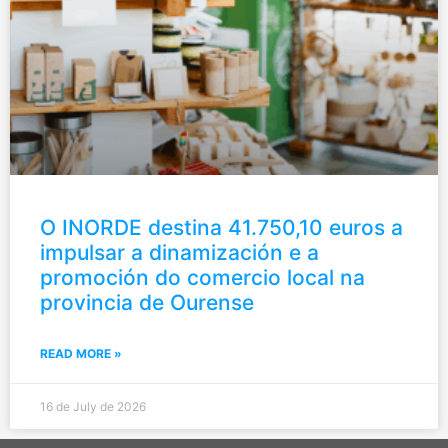
O INORDE destina 41.750,10 euros a
impulsar a dinamización e a
promoción do comercio local na
provincia de Ourense
READ MORE »
16 de July de 2026