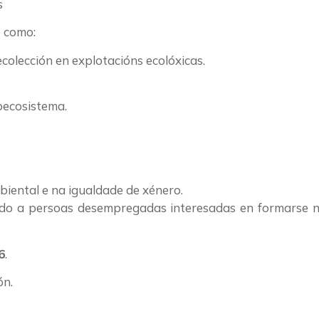
s
e como:
ecolección en explotacións ecolóxicas.
oecosistema.
mbiental e na igualdade de xénero.
xido a persoas desempregadas interesadas en formarse n
6
.
ón.