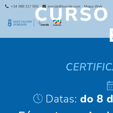
+34 988 317 930
inorde@inorde.com
Mapa Web