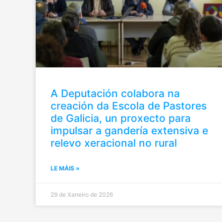
A Deputación colabora na
creación da Escola de Pastores
de Galicia, un proxecto para
impulsar a gandería extensiva e
relevo xeracional no rural
LE MÁIS »
29 de Xaneiro de 2026