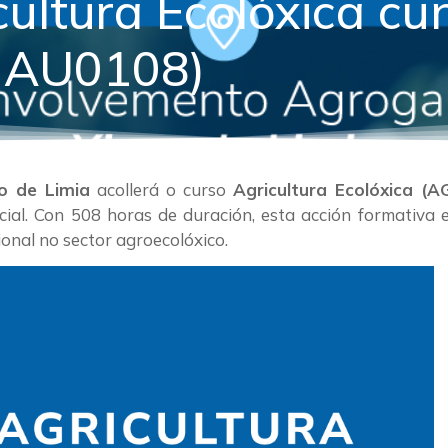
ultura Ecolóxica cu
AGAU0108)
o de Limia
acollerá o curso
Agricultura Ecolóxica (
cial. Con 508 horas de duración, esta acción formativa 
onal no sector agroecolóxico.