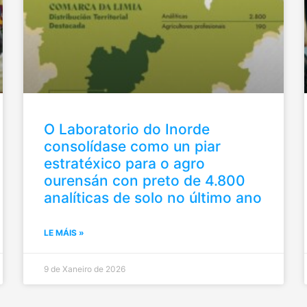
O Laboratorio do Inorde
consolídase como un piar
estratéxico para o agro
ourensán con preto de 4.800
analíticas de solo no último ano
LE MÁIS »
9 de Xaneiro de 2026