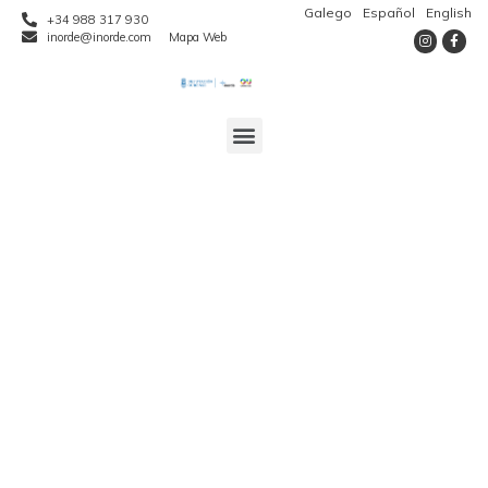
Galego
Español
English
+34 988 317 930
inorde@inorde.com
Mapa Web