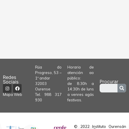
Rúa do
Horario de
Progreso, 53 –
atención ao
Redes
1º andar
público:
Procurar
Sociais
32003
de 8:30h a
Ourense
14:30h de luns
Tel.
988 317
a venres agás
Mapa Web
930
festivos.
© 2022 Instituto Ourensán