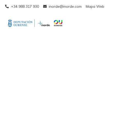
+34 988 317 930
inorde@inorde.com
Mapa Web