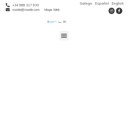
Galego
Español
English
+34 988 317 930
inorde@inorde.com
Mapa Web