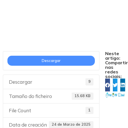
ANEXO II (galego)
Neste
artigo:
Descargar
Comparti
nas
redes
sociais:
Descargar
9
Tamaño do ficheiro
15.68 KB
File Count
1
Data de creación
24 de Marzo de 2025