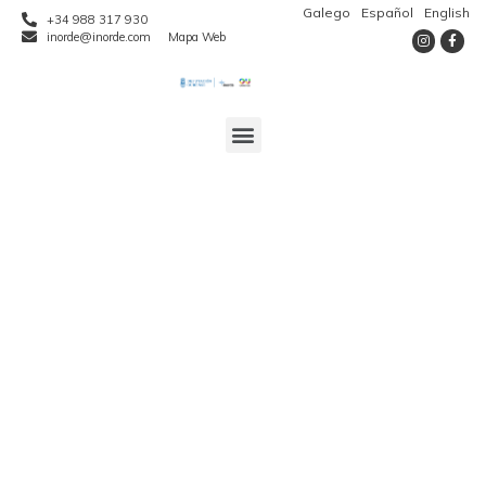
Galego
Español
English
+34 988 317 930
inorde@inorde.com
Mapa Web