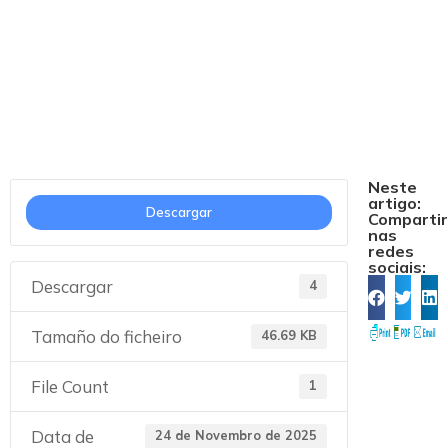
ANEXO III GALEGO
Neste
artigo:
Descargar
Comparti
nas
redes
sociais:
Descargar
4
Tamaño do ficheiro
46.69 KB
File Count
1
Data de
24 de Novembro de 2025