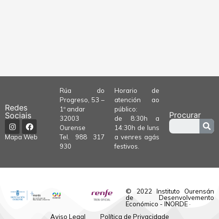
Rúa do
Horario de
Progreso, 53 –
atención ao
Redes
1º andar
público:
Procurar
Sociais
32003
de 8:30h a
Ourense
14:30h de luns
Tel.
988 317
a venres agás
Mapa Web
930
festivos.
© 2022 Instituto Ourensán
de Desenvolvemento
Económico - INORDE ·
Aviso Legal
Política de Privacidade