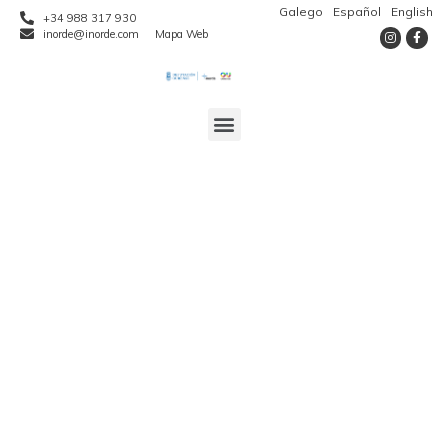
Galego
Español
English
+34 988 317 930
inorde@inorde.com
Mapa Web
Resolucion
Subvencións a