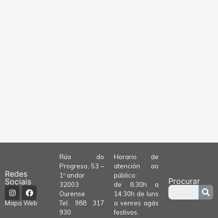
Rúa do
Horario de
Progreso, 53 –
atención ao
Redes
1º andar
público:
Procurar
Sociais
32003
de 8:30h a
Ourense
14:30h de luns
Tel.
988 317
a venres agás
Mapa Web
930
festivos.