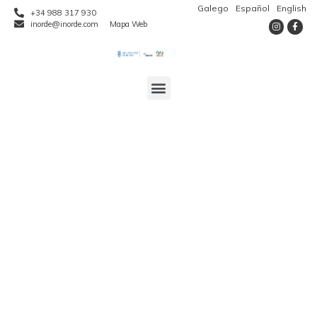
Galego
Español
English
+34 988 317 930
inorde@inorde.com
Mapa Web