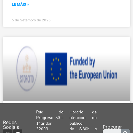
LE MÁIS »
5 de Setembro de 2025
Rúa do
Horario de
STORCITO
Progreso, 53 –
atención ao
Redes
1º andar
público:
Procurar
Sociais
32003
de 8:30h a
LE MÁIS »