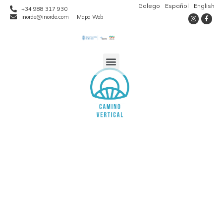
Galego
Español
English
+34 988 317 930
inorde@inorde.com
Mapa Web
CAMINO
VERTICAL