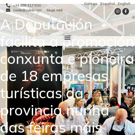
Galego
Español
English
+34 988 317 930
inorde@inorde.com
Mapa Web
A Deputación
facilita a promoción
conxunta e pioneira
de 18 empresas
turísticas da
provincia nunha
das feiras máis