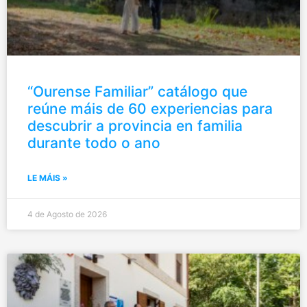
“Ourense Familiar” catálogo que
reúne máis de 60 experiencias para
descubrir a provincia en familia
durante todo o ano
LE MÁIS »
4 de Agosto de 2026