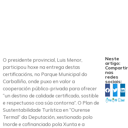
a 25 servizos en
“Ourense Termal”
Neste
O presidente provincial, Luis Menor,
artigo:
participou hoxe na entrega destas
Comparti
nas
certificacións, no Parque Municipal do
redes
Carballiño, onde puxo en valor a
sociais:
cooperación público-privada para ofrecer
“un destino de calidade certificado, sostible
e respectuoso coa súa contorna”. O Plan de
Sustentabilidade Turística en “Ourense
Termal” da Deputación, xestionado polo
Inorde e cofinanciado pola Xunta e a