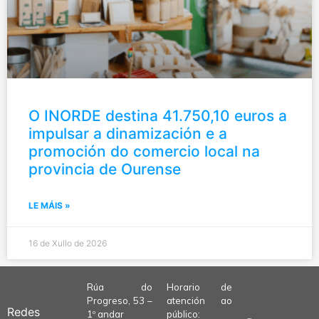
O INORDE destina 41.750,10 euros a
impulsar a dinamización e a
promoción do comercio local na
provincia de Ourense
LE MÁIS »
16 de Xullo de 2026
Rúa do
Horario de
Progreso, 53 –
atención ao
Redes
1º andar
público: