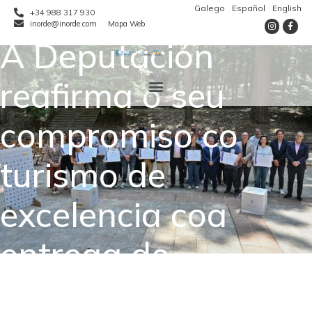
Galego
Español
English
+34 988 317 930
inorde@inorde.com
Mapa Web
A Deputación
reafirma o seu
compromiso co
turismo de
excelencia coa
entrega de
distintivos SICTED