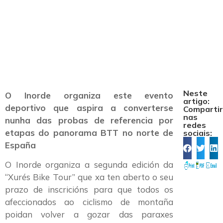
segunda edición da
“Xurés Bike Tour”
Neste
O Inorde organiza este evento
artigo:
deportivo que aspira a converterse
Comparti
nas
nunha das probas de referencia por
redes
etapas do panorama BTT no norte de
sociais:
España
O Inorde organiza a segunda edición da
“Xurés Bike Tour” que xa ten aberto o seu
prazo de inscricións para que todos os
afeccionados ao ciclismo de montaña
poidan volver a gozar das paraxes