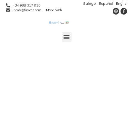
Galego
Español
English
+34 988 317 930
inorde@inorde.com
Mapa Web
Abertas as
inscricións para
participar na