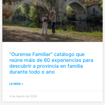
“Ourense Familiar” catálogo que
reúne máis de 60 experiencias para
descubrir a provincia en familia
durante todo o ano
LE MÁIS »
4 de Agosto de 2026