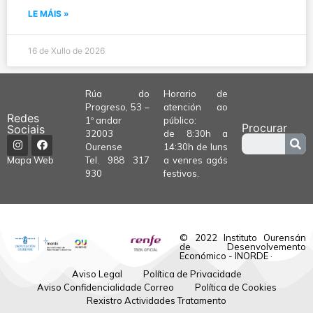
LE MÁIS »
16 de Xullo de 2026
Rúa do
Horario de
Progreso, 53 –
atención ao
Redes
1º andar
público:
Procurar
Sociais
32003
de 8:30h a
Ourense
14:30h de luns
Tel.
988 317
a venres agás
Mapa Web
930
festivos.
© 2022 Instituto Ourensán
de Desenvolvemento
Económico - INORDE ·
Aviso Legal
Política de Privacidade
Aviso Confidencialidade Correo
Política de Cookies
Rexistro Actividades Tratamento