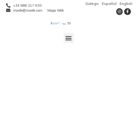
Galego
Español
English
+34 988 317 930
inorde@inorde.com
Mapa Web
Agroindustrial