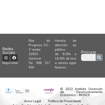
Rúa do
Horario de
Progreso, 53 –
atención ao
Redes
1º andar
público:
Procurar
Sociais
32003
de 8:30h a
Ourense
14:30h de luns
Tel.
988 317
a venres agás
Mapa Web
930
festivos.
© 2022 Instituto Ourensán
de Desenvolvemento
Económico - INORDE ·
Aviso Legal
Política de Privacidade