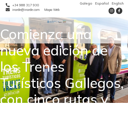
Galego
Español
English
+34 988 317 930
inorde@inorde.com
Mapa Web
Comienza una
nueva edición de
los Trenes
Turísticos Gallegos,
con cinco rutas y
14 salidas en la