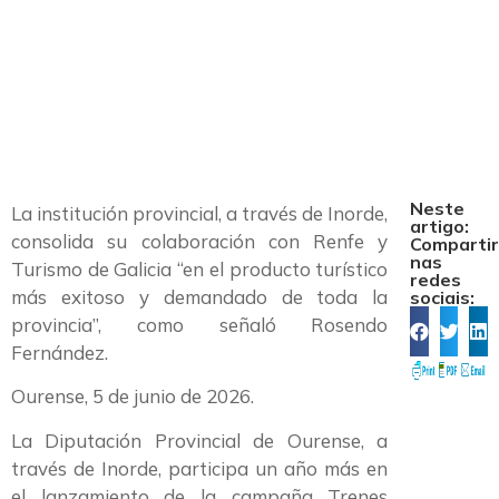
provincia de
Ourense
Neste
La institución provincial, a través de Inorde,
artigo:
consolida su colaboración con Renfe y
Comparti
nas
Turismo de Galicia “en el producto turístico
redes
más exitoso y demandado de toda la
sociais:
provincia”, como señaló Rosendo
Fernández.
Ourense, 5 de junio de 2026.
La Diputación Provincial de Ourense, a
través de Inorde, participa un año más en
el lanzamiento de la campaña Trenes