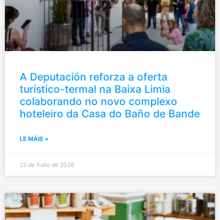
A Deputación reforza a oferta
turístico-termal na Baixa Limia
colaborando no novo complexo
hoteleiro da Casa do Baño de Bande
LE MÁIS »
22 de Xullo de 2026