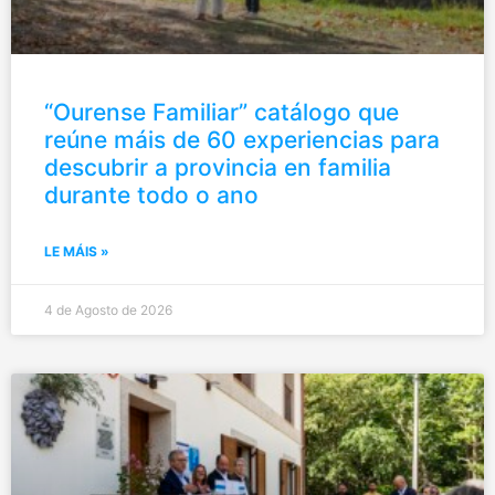
“Ourense Familiar” catálogo que
reúne máis de 60 experiencias para
descubrir a provincia en familia
durante todo o ano
LE MÁIS »
4 de Agosto de 2026