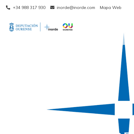
+34 988 317 930
inorde@inorde.com
Mapa Web