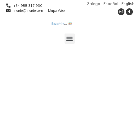
Galego
Español
English
+34 988 317 930
inorde@inorde.com
Mapa Web
El geodestino
Manzaneda –
Trevinca –
Valdeorras
presentó en Fitur su
nuevo mensaje