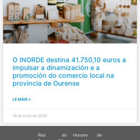
O INORDE destina 41.750,10 euros a
impulsar a dinamización e a
promoción do comercio local na
provincia de Ourense
LE MÁIS »
16 de Xullo de 2026
Rúa do
Horario de