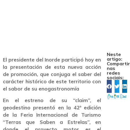
publicitario, “Terras
que Saben”
Neste
artigo:
El presidente del Inorde participó hoy en
Comparti
la presentación de esta nueva acción
nas
redes
de promoción, que conjuga el saber del
sociais:
carácter histórico de este territorio con
el sabor de su enogastronomía
En el estreno de su “claim”, el
geodestino presentó en la 42ª edición
de la Feria Internacional de Turismo
“Terras que Saben a Estrelas”, en
donde el proyecto motor es el