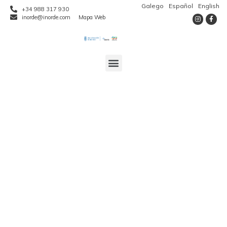
Galego
Español
English
+34 988 317 930
inorde@inorde.com
Mapa Web
El INORDE es Jefe
de Fila del Proyecto
europeo KEEP ON:
Políticas eficaces
para proyectos
duraderos y
sostenibles en el