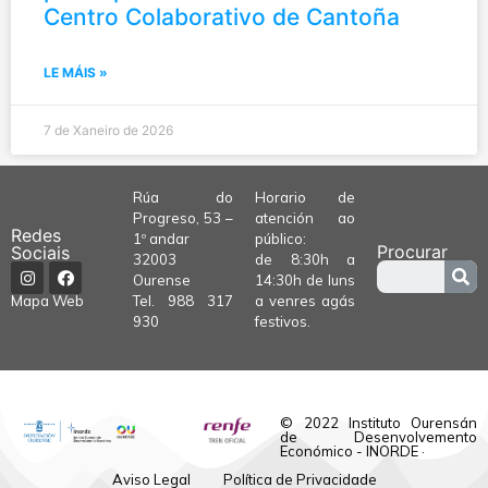
Centro Colaborativo de Cantoña
LE MÁIS »
7 de Xaneiro de 2026
Rúa do
Horario de
Progreso, 53 –
atención ao
Redes
1º andar
público:
Procurar
Sociais
32003
de 8:30h a
Ourense
14:30h de luns
Tel.
988 317
a venres agás
Mapa Web
930
festivos.
© 2022 Instituto Ourensán
de Desenvolvemento
Económico - INORDE ·
Aviso Legal
Política de Privacidade