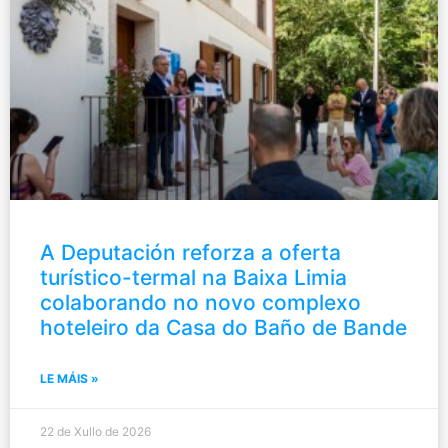
A Deputación reforza a oferta
turístico-termal na Baixa Limia
colaborando no novo complexo
hoteleiro da Casa do Baño de Bande
LE MÁIS »
22 de Xullo de 2026