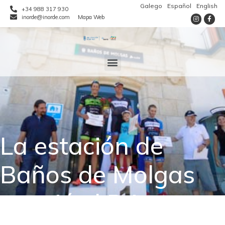
Galego
Español
English
+34 988 317 930
inorde@inorde.com
Mapa Web
La estación de
Baños de Molgas
acogió el Primer