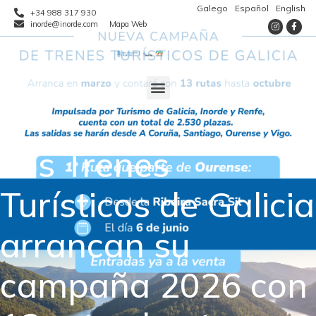
Galego
Español
English
+34 988 317 930
inorde@inorde.com
Mapa Web
Los Trenes
Turísticos de Galicia
arrancan su
campaña 2026 con