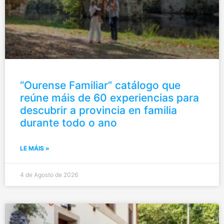
“Ourense Familiar” catálogo que
reúne máis de 60 experiencias para
descubrir a provincia en familia
durante todo o ano
LE MÁIS »
4 de Agosto de 2026