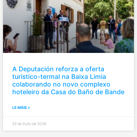
A Deputación reforza a oferta
turístico-termal na Baixa Limia
colaborando no novo complexo
hoteleiro da Casa do Baño de Bande
LE MÁIS »
22 de Xullo de 2026