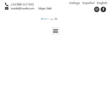
Galego
Español
English
+34 988 317 930
inorde@inorde.com
Mapa Web
O Inorde e o
Concello de Parada
de Sil buscan
accións que
fomenten a