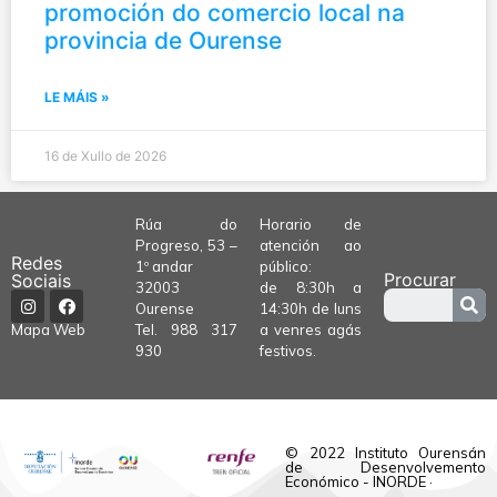
promoción do comercio local na
provincia de Ourense
LE MÁIS »
16 de Xullo de 2026
Rúa do
Horario de
Progreso, 53 –
atención ao
Redes
1º andar
público:
Procurar
Sociais
32003
de 8:30h a
Ourense
14:30h de luns
Tel.
988 317
a venres agás
Mapa Web
930
festivos.
© 2022 Instituto Ourensán
de Desenvolvemento
Económico - INORDE ·