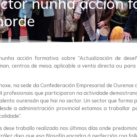
ector nunha acción f
norde
nunha acción formativa sobre “Actualización de deseñ
an, centros de mesa, aplicable a venta directa ou para
 hoxe, na sede da Confederación Empresarial de Ourense 
 14 profesionais que participaron na actividade demostran
alento ourensán que hai no sector. Un sector que forma pa
sde a administración provincial estamos a traballar pa
alidade”.
s dese traballo realizado nos últimos días onde predomi
ález dixo que esa filosofía encadra á perfección coa foll