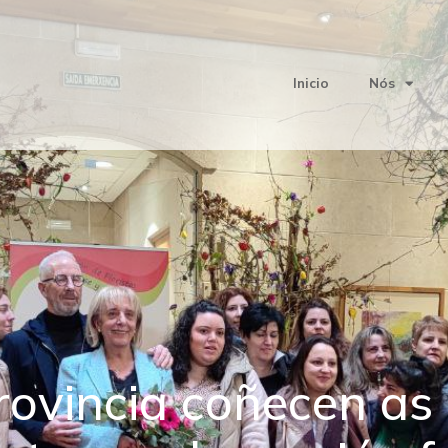
Inicio
Nós
provincia coñecen as