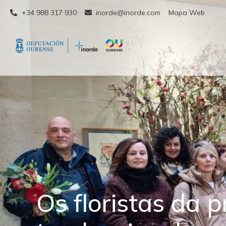
+34 988 317 930
inorde@inorde.com
Mapa Web
Os floristas da 