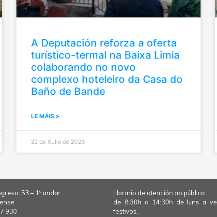
A Deputación reforza a oferta
turístico-termal na Baixa Limia
colaborando no novo
complexo hoteleiro da Casa do
Baño de Bande
LE MÁIS »
22 de Xullo de 2026
greso, 53 – 1º andar
Horario de atención ao público:
rense
de 8:30h a 14:30h de luns a v
7 930
festivos.