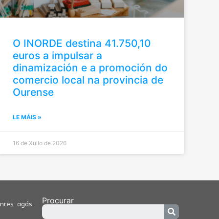
O INORDE destina 41.750,10
euros a impulsar a
dinamización e a promoción do
comercio local na provincia de
Ourense
LE MÁIS »
16 de Xullo de 2026
Procurar
enres agás