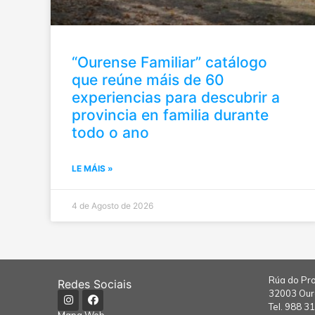
“Ourense Familiar” catálogo
que reúne máis de 60
experiencias para descubrir a
provincia en familia durante
todo o ano
LE MÁIS »
4 de Agosto de 2026
Rúa do Pro
Redes Sociais
32003 Ou
Tel.
988 31
Mapa Web