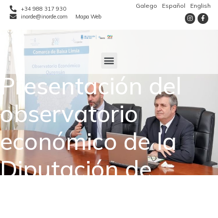
Galego
Español
English
+34 988 317 930
inorde@inorde.com
Mapa Web
Presentación del
observatorio
económico de la
Diputación de
Ourense en la