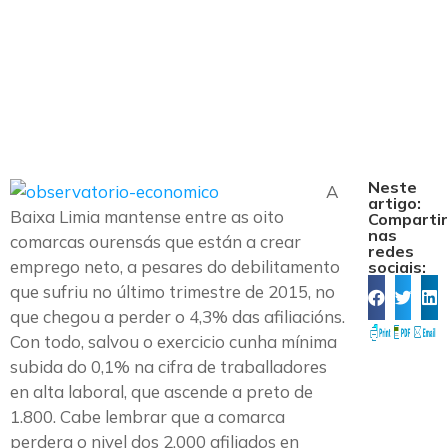
comarca de la
Baixa Limia
Neste
A
artigo:
Baixa Limia mantense entre as oito
Comparti
nas
comarcas ourensás que están a crear
redes
emprego neto, a pesares do debilitamento
sociais:
que sufriu no último trimestre de 2015, no
que chegou a perder o 4,3% das afiliacións.
Con todo, salvou o exercicio cunha mínima
subida do 0,1% na cifra de traballadores
en alta laboral, que ascende a preto de
1.800. Cabe lembrar que a comarca
perdera o nivel dos 2.000 afiliados en