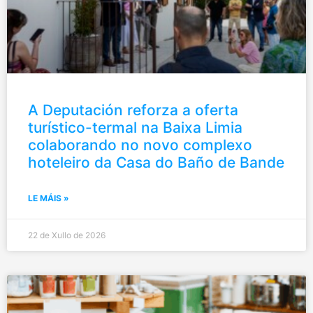
A Deputación reforza a oferta
turístico-termal na Baixa Limia
colaborando no novo complexo
hoteleiro da Casa do Baño de Bande
LE MÁIS »
22 de Xullo de 2026