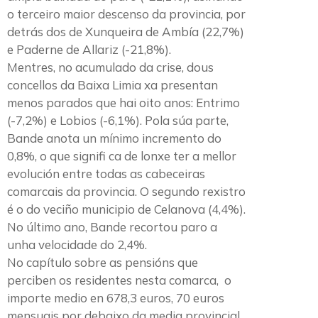
o terceiro maior descenso da provincia, por
detrás dos de Xunqueira de Ambía (22,7%)
e Paderne de Allariz (-21,8%).
Mentres, no acumulado da crise, dous
concellos da Baixa Limia xa presentan
menos parados que hai oito anos: Entrimo
(-7,2%) e Lobios (-6,1%). Pola súa parte,
Bande anota un mínimo incremento do
0,8%, o que signifi ca de lonxe ter a mellor
evolución entre todas as cabeceiras
comarcais da provincia. O segundo rexistro
é o do veciño municipio de Celanova (4,4%).
No último ano, Bande recortou paro a
unha velocidade do 2,4%.
No capítulo sobre as pensións que
perciben os residentes nesta comarca, o
importe medio en 678,3 euros, 70 euros
mensuais por debaixo da media provincial.