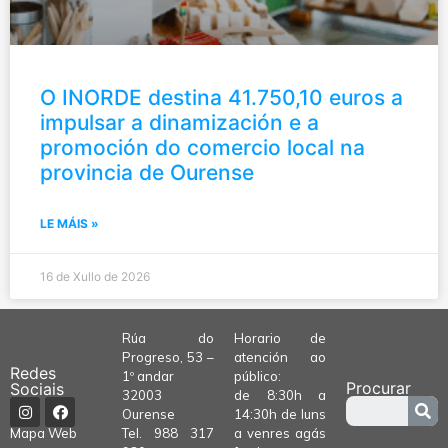
O INORDE destina 41.750,10 euros a
impulsar a dinamización e a
promoción do comercio local na
provincia de Ourense
LE MÁIS »
16 de Xullo de 2026
Rúa do
Horario de
Progreso, 53 –
atención ao
Redes
1º andar
público:
Procurar
Sociais
32003
de 8:30h a
Ourense
14:30h de luns
Tel.
988 317
a venres agás
Mapa Web