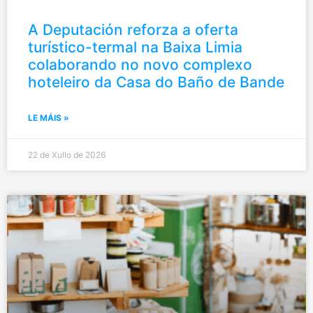
Fraga
Fraga
(Presidente
(Presidente
A Deputación reforza a oferta
da
da
turístico-termal na Baixa Limia
Escudería
Escudería
Ourense),
Ourense),
colaborando no novo complexo
Gonzalo
Gonzalo
hoteleiro da Casa do Baño de Bande
Pérez
Pérez
Jácome
Jácome
(Alcalde
(Alcalde
LE MÁIS »
de
de
Ourense),
Ourense),
entre
entre
22 de Xullo de 2026
outras
outras
autoridades
autoridades
e
e
amantes
amantes
do
do
motor.
motor.