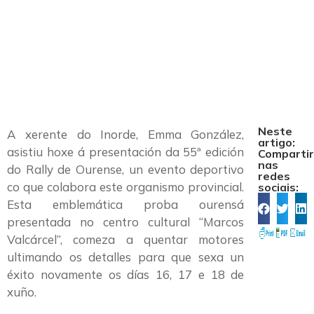
55º Rally de
Ourense
Neste
A xerente do Inorde, Emma González,
artigo:
asistiu hoxe á presentación da 55ª edición
Comparti
nas
do Rally de Ourense, un evento deportivo
redes
co que colabora este organismo provincial.
sociais:
Esta emblemática proba ourensá
presentada no centro cultural “Marcos
Valcárcel”, comeza a quentar motores
ultimando os detalles para que sexa un
éxito novamente os días 16, 17 e 18 de
xuño.