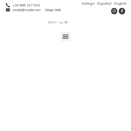
Galego
Español
English
+34 988 317 930
inorde@inorde.com
Mapa Web
Presentación do