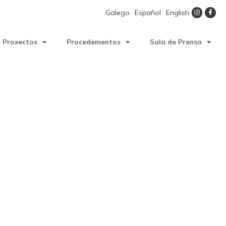
Galego
Español
English
Proxectos
Procedementos
Sala de Prensa
erra de Celanova