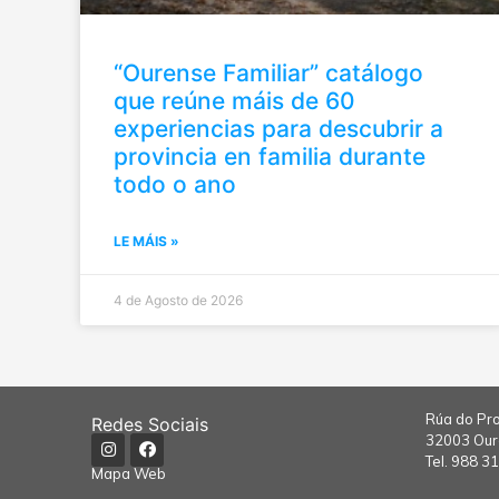
“Ourense Familiar” catálogo
que reúne máis de 60
experiencias para descubrir a
provincia en familia durante
todo o ano
LE MÁIS »
4 de Agosto de 2026
Rúa do Pro
Redes Sociais
32003 Ou
Tel.
988 31
Mapa Web