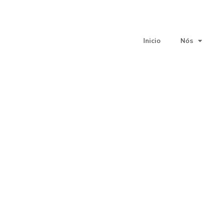
Inicio
Nós
ica do xeodestino T