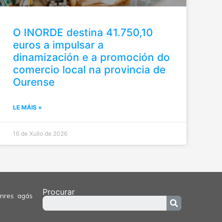
O INORDE destina 41.750,10
euros a impulsar a
dinamización e a promoción do
comercio local na provincia de
Ourense
LE MÁIS »
16 de Xullo de 2026
Procurar
enres agás