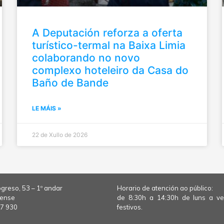
A Deputación reforza a oferta
turístico-termal na Baixa Limia
colaborando no novo
complexo hoteleiro da Casa do
Baño de Bande
LE MÁIS »
22 de Xullo de 2026
greso, 53 – 1º andar
Horario de atención ao público:
rense
de 8:30h a 14:30h de luns a v
7 930
festivos.