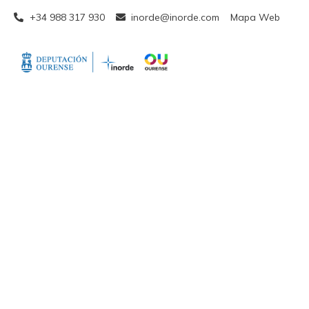
+34 988 317 930
inorde@inorde.com
Mapa Web
Reunión telemát