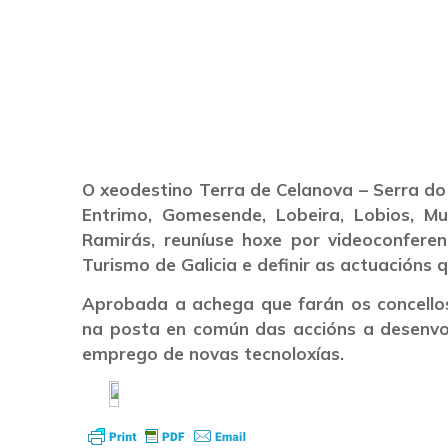
– Serra do Xurés
convenio coa Axe
O xeodestino Terra de Celanova – Serra do 
Entrimo, Gomesende, Lobeira, Lobios, Mu
Ramirás, reuníuse hoxe por videoconfere
Turismo de Galicia e definir as actuacións 
Aprobada a achega que farán os concellos
na posta en común das accións a desenvolv
emprego de novas tecnoloxías.