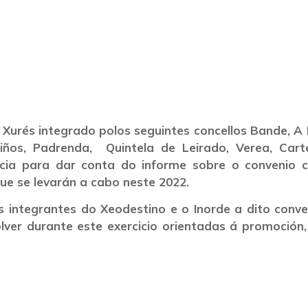
 para dar conta do 
ncia de Turismo de 
Xurés integrado polos seguintes concellos Bande, A 
iños, Padrenda, Quintela de Leirado, Verea, Cart
ncia para dar conta do informe sobre o convenio 
que se levarán a cabo neste 2022.
 integrantes do Xeodestino e o Inorde a dito conve
er durante este exercicio orientadas á promoción, 