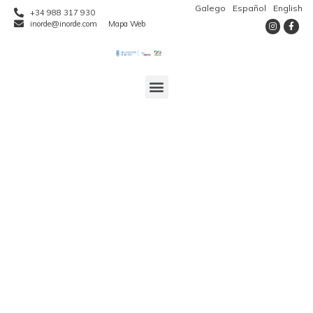
Galego
Español
English
+34 988 317 930
inorde@inorde.com
Mapa Web
A xerente do Inorde
participa na
xornada sobre
“Emprego e