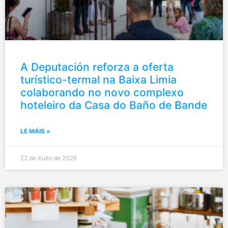
A Deputación reforza a oferta
turístico-termal na Baixa Limia
colaborando no novo complexo
hoteleiro da Casa do Baño de Bande
LE MÁIS »
22 de Xullo de 2026