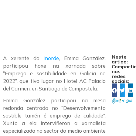
sostibilidade en
Galicia no 2022”
Neste
A xerente do
Inorde
, Emma González,
artigo:
participou hoxe na xornada sobre
Comparti
nas
“Emprego e sostibilidade en Galicia no
redes
2022”, que tivo lugar no Hotel AC Palacio
sociais:
del Carmen, en Santiago de Compostela.
Emma González participou na mesa
redonda centrada no “Desenvolvemento
sostible tamén é emprego de calidade”.
Xunto a ela interviñeron a xornalista
especializada no sector do medio ambiente