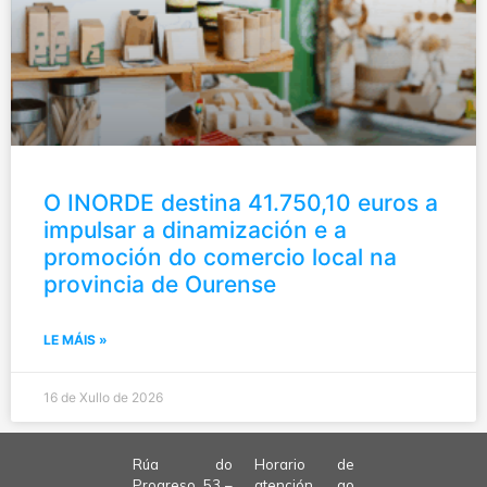
O INORDE destina 41.750,10 euros a
impulsar a dinamización e a
promoción do comercio local na
provincia de Ourense
LE MÁIS »
16 de Xullo de 2026
Rúa do
Horario de
Progreso, 53 –
atención ao